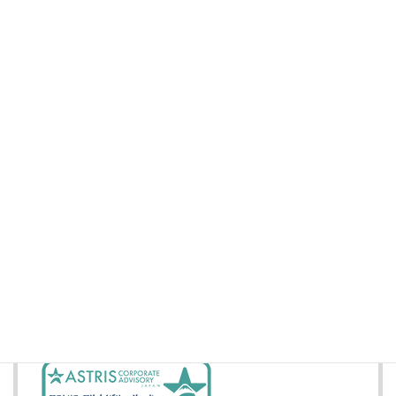
人的資本、知的財産権
非財務情報
株式情報
Yahoo!ファイナンス
投資家情報
IRメール配信