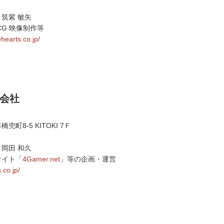
筑紫 敏矢
CG 映像制作等
hearts.co.jp/
式会社
町8-5 KITOKI 7Ｆ
岡田 和久
サイト「
4Gamer.net
」等の企画・運営
.co.jp/