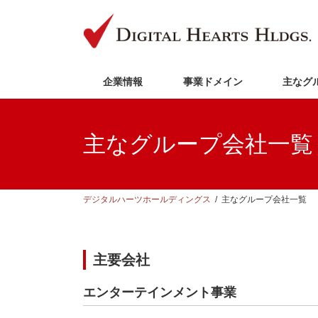
コ
ナ
ン
ビ
テ
ゲ
ン
ー
ツ
シ
へ
ョ
企業情報
事業ドメイン
主なグ
ス
ン
キ
に
ッ
移
プ
動
主なグループ会社一覧
デジタルハーツホールディングス
主なグループ会社一覧
主要会社
エンターテインメント事業