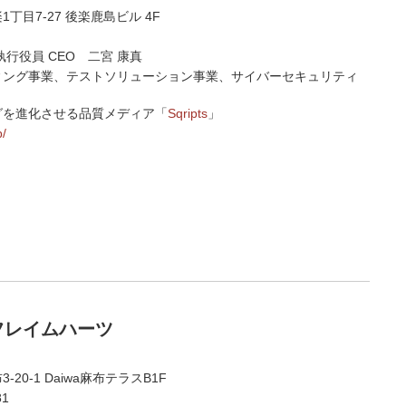
丁目7-27 後楽鹿島ビル 4F
行役員 CEO 二宮 康真
ィング事業、テストソリューション事業、サイバーセキュリティ
グを進化させる品質メディア「
Sqripts
」
p/
フレイムハーツ
20-1 Daiwa麻布テラスB1F
81