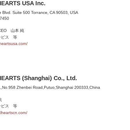
HEARTS USA Inc.
 Blvd. Suite 500 Torrance, CA 90503, USA
-7450
EO 山本 純
ービス 等
lheartsusa.com/
EARTS (Shanghai) Co., Ltd.
1,No.958 Zhenbei Road,Putuo,Shanghai 200333,China
夫
ービス 等
alheartscn.com/