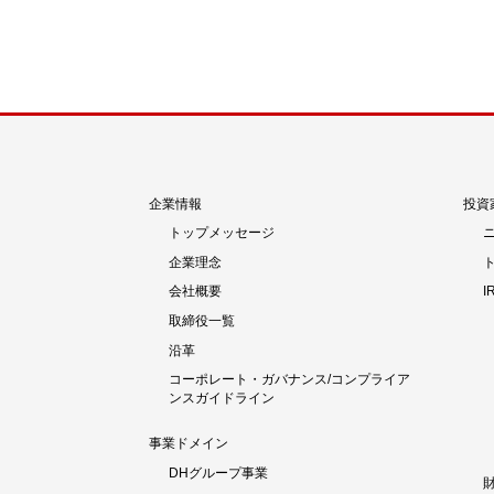
の
ー
ー
ジ
ジ
ペ
ー
ジ
送
り
企業情報
投資
トップメッセージ
企業理念
会社概要
取締役一覧
沿革
コーポレート・ガバナンス/コンプライア
ンスガイドライン
事業ドメイン
DHグループ事業