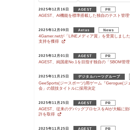
2025年12月16日
AGEST
PR
AGEST、AI機能を標準搭載した独自のテスト管理
2025年12月09日
Aetas
News
4Gamer.netが「LINEメディア賞」を受賞しました
支持を獲得
2025年12月01日
AGEST
PR
AGEST、純国産No.1を目指す独自の「SBOM
2025年11月25日
デジタルハーツグループ
GeeSports(ジースポーツ)用ゲーム『Gerog
会」の競技タイトルに採用決定
2025年11月25日
AGEST
PR
AGEST、従来のデバッグプロセスをAIが大幅に
許を取得
2025年11月25日
AGEST
PR