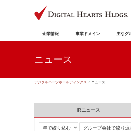
コ
ナ
ン
ビ
テ
ゲ
ン
ー
ツ
シ
へ
ョ
企業情報
事業ドメイン
主なグ
ス
ン
キ
に
ッ
移
プ
動
ニュース
デジタルハーツホールディングス
ニュース
IRニュース