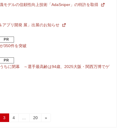
モデルの信頼性向上技術「AdaSniper」の特許を取得
トウェア＆アプリ開発 展」出展のお知らせ
PR
が350件を突破
PR
況のうちに閉幕 ～選手最高齢は94歳、2025大阪・関西万博でゲ
固
固
固
3
4
…
20
»
定
定
定
ペ
ペ
ペ