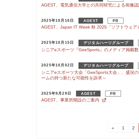
AGEST、電気通信大学との共同研究による画像認識
2025年10月16日
AGEST
PR
AGEST、Japan IT Week 秋 2025「ソフ
2025年10月15日
デジタルハーツグループ
シニアeスポーツ『GeeSports』のメディア掲載数
2025年10月02日
デジタルハーツグループ
シニアeスポーツ大会「GeeSports大会」、盛
ームの持つ新たな可能性を訴求～
2025年9月29日
AGEST
PR
AGEST、事業所開設のご案内
投
固
固
«
1
2
定
定
稿
ペ
ペ