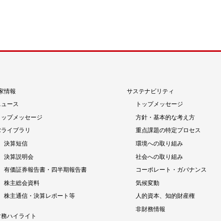
ー
ー
ー
ジ
ジ
ジ
家情報
サステナビリティ
ニュース
トップメッセージ
トップメッセージ
方針・基本的な考え方
IRライブラリ
重点課題の特定プロセス
決算短信
環境への取り組み
決算説明会
社会への取り組み
有価証券報告書・四半期報告書
コーポレート・ガバナンス
株主総会資料
気候変動
株主通信・決算レポート等
人的資本、知的財産権
非財務情報
財務ハイライト